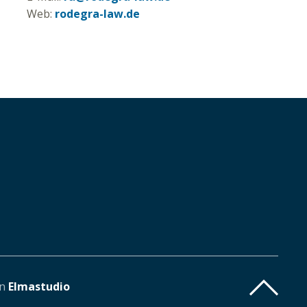
Web:
rodegra-law.de
on
Elmastudio