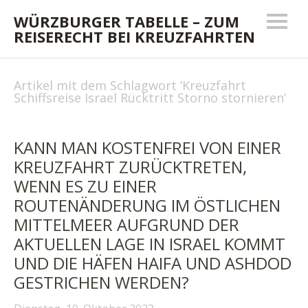
WÜRZBURGER TABELLE – ZUM
REISERECHT BEI KREUZFAHRTEN
Artikel mit dem Schlagwort ‘
Kreuzfahrt
Schiffsreise Israel Rücktritt Storno stornieren
’
KANN MAN KOSTENFREI VON EINER
KREUZFAHRT ZURÜCKTRETEN,
WENN ES ZU EINER
ROUTENÄNDERUNG IM ÖSTLICHEN
MITTELMEER AUFGRUND DER
AKTUELLEN LAGE IN ISRAEL KOMMT
UND DIE HÄFEN HAIFA UND ASHDOD
GESTRICHEN WERDEN?