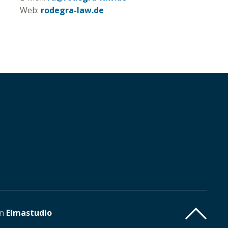
Web:
rodegra-law.de
on
Elmastudio