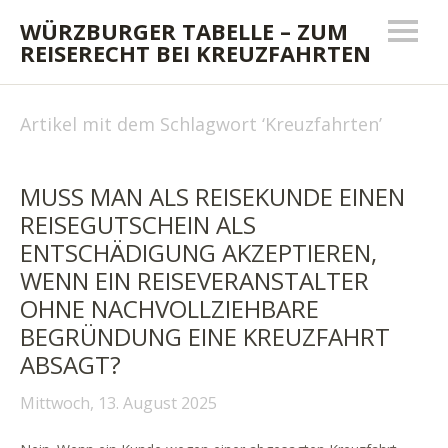
WÜRZBURGER TABELLE – ZUM
REISERECHT BEI KREUZFAHRTEN
Artikel mit dem Schlagwort ‘
Kreuzfahrten
’
MUSS MAN ALS REISEKUNDE EINEN
REISEGUTSCHEIN ALS
ENTSCHÄDIGUNG AKZEPTIEREN,
WENN EIN REISEVERANSTALTER
OHNE NACHVOLLZIEHBARE
BEGRÜNDUNG EINE KREUZFAHRT
ABSAGT?
Mittwoch, 13. August 2025