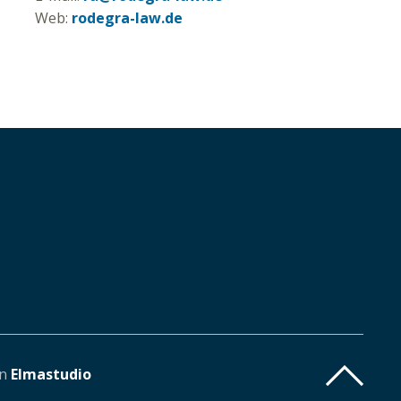
Web:
rodegra-law.de
on
Elmastudio