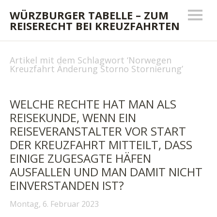
WÜRZBURGER TABELLE – ZUM
REISERECHT BEI KREUZFAHRTEN
Artikel mit dem Schlagwort ‘
Norwegen
Kreuzfahrt Änderung Storno Stornierung
’
WELCHE RECHTE HAT MAN ALS
REISEKUNDE, WENN EIN
REISEVERANSTALTER VOR START
DER KREUZFAHRT MITTEILT, DASS
EINIGE ZUGESAGTE HÄFEN
AUSFALLEN UND MAN DAMIT NICHT
EINVERSTANDEN IST?
Montag, 6. Februar 2023