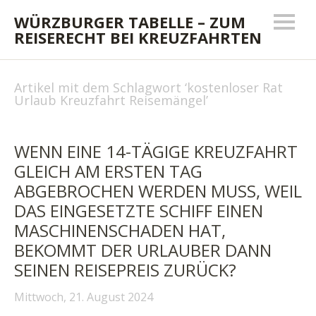
WÜRZBURGER TABELLE – ZUM
REISERECHT BEI KREUZFAHRTEN
Artikel mit dem Schlagwort ‘
kostenloser Rat
Urlaub Kreuzfahrt Reisemängel
’
WENN EINE 14-TÄGIGE KREUZFAHRT
GLEICH AM ERSTEN TAG
ABGEBROCHEN WERDEN MUSS, WEIL
DAS EINGESETZTE SCHIFF EINEN
MASCHINENSCHADEN HAT,
BEKOMMT DER URLAUBER DANN
SEINEN REISEPREIS ZURÜCK?
Mittwoch, 21. August 2024