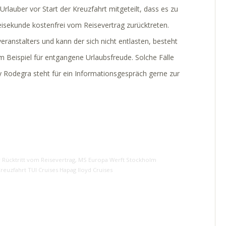
rlauber vor Start der Kreuzfahrt mitgeteilt, dass es zu
isekunde kostenfrei vom Reisevertrag zurücktreten.
ranstalters und kann der sich nicht entlasten, besteht
 Beispiel für entgangene Urlaubsfreude. Solche Fälle
y Rodegra steht für ein Informationsgespräch gerne zur
 Rücktritt vom Reisevertrag
,
MS Europa Werft Stockholm
reuzfahrt TUI Cruises Hapag lloyd Cruises