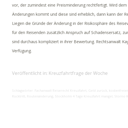
vor, der zumindest eine Preisminderung rechtfertigt. Wird dem U
Änderungen kommt und diese sind erheblich, dann kann der Re
Liegen die Gründe der Änderung in der Risikosphäre des Reiseve
für den Reisenden zusätzlich Anspruch auf Schadensersatz, zum
sind durchaus kompliziert in ihrer Bewertung. Rechtsanwalt Ka
Verfügung.
Veröffentlicht in:
Kreuzfahrtfrage der Woche
Schlagwörter:
Fachanwalt Reiserecht Kreuzfahrt
,
Geld zurück
,
kostenfreier
Rücktritt
,
Routenänderung
,
Stockholm 4 Tage Kreuzfahrt mangel
,
Storno K