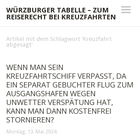
WÜRZBURGER TABELLE – ZUM
REISERECHT BEI KREUZFAHRTEN
Artikel mit dem Schlagwort ‘
Kreuzfahrt
abgesagt
’
WENN MAN SEIN
KREUZFAHRTSCHIFF VERPASST, DA
EIN SEPARAT GEBUCHTER FLUG ZUM
AUSGANGSHAFEN WEGEN
UNWETTER VERSPÄTUNG HAT,
KANN MAN DANN KOSTENFREI
STORNIEREN?
Montag, 13. Mai 2024