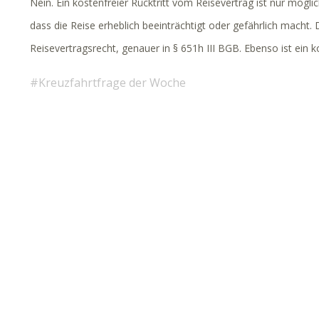
Nein. Ein kostenfreier Rücktritt vom Reisevertrag ist nur mög
dass die Reise erheblich beeinträchtigt oder gefährlich macht.
Reisevertragsrecht, genauer in § 651h III BGB. Ebenso ist ein 
Kreuzfahrtfrage der Woche