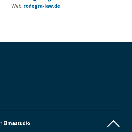
Web:
rodegra-law.de
on
Elmastudio