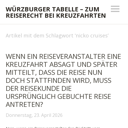
WÜRZBURGER TABELLE – ZUM
REISERECHT BEI KREUZFAHRTEN
Artikel mit dem Schlagwort ‘
nicko cruises
’
WENN EIN REISEVERANSTALTER EINE
KREUZFAHRT ABSAGT UND SPÄTER
MITTEILT, DASS DIE REISE NUN
DOCH STATTFINDEN WIRD, MUSS
DER REISEKUNDE DIE
URSPRÜNGLICH GEBUCHTE REISE
ANTRETEN?
Donnerstag, 23. April 2026