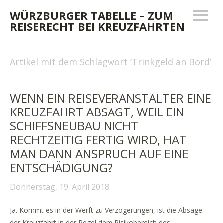
WÜRZBURGER TABELLE – ZUM
REISERECHT BEI KREUZFAHRTEN
Artikel mit dem Schlagwort ‘
Trinkgeld an Bord
’
WENN EIN REISEVERANSTALTER EINE
KREUZFAHRT ABSAGT, WEIL EIN
SCHIFFSNEUBAU NICHT
RECHTZEITIG FERTIG WIRD, HAT
MAN DANN ANSPRUCH AUF EINE
ENTSCHÄDIGUNG?
Donnerstag, 19. April 2018
Ja. Kommt es in der Werft zu Verzögerungen, ist die Absage
der Kreuzfahrt in der Regel dem Risikobereich des