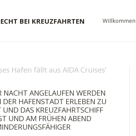
RECHT BEI KREUZFAHRTEN
Willkommen
ses Hafen fällt aus AIDA Cruises
’
R NACHT ANGELAUFEN WERDEN
N DER HAFENSTADT ERLEBEN ZU
T UND DAS KREUZFAHRTSCHIFF
GT UND AM FRÜHEN ABEND
 MINDERUNGSFÄHIGER