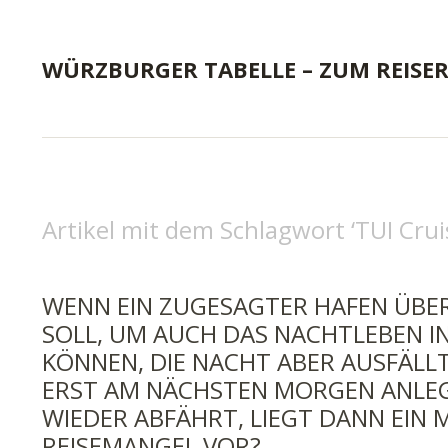
WÜRZBURGER TABELLE – ZUM REISE
Artikel mit dem Schlagwort ‘
TUI Crui
WENN EIN ZUGESAGTER HAFEN ÜBE
SOLL, UM AUCH DAS NACHTLEBEN I
KÖNNEN, DIE NACHT ABER AUSFÄLL
ERST AM NÄCHSTEN MORGEN ANLE
WIEDER ABFÄHRT, LIEGT DANN EIN
REISEMANGEL VOR?