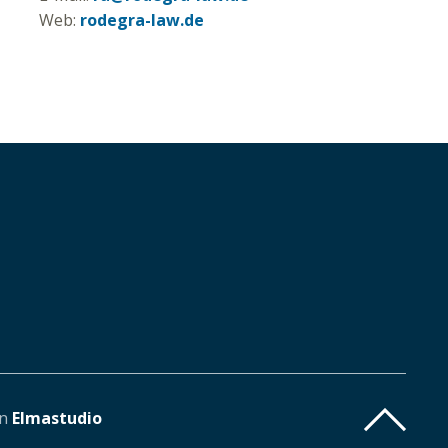
Web:
rodegra-law.de
on
Elmastudio