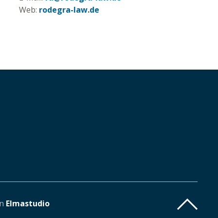
Web:
rodegra-law.de
on
Elmastudio