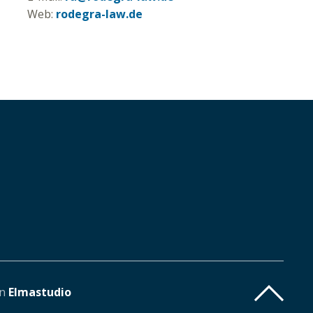
Web:
rodegra-law.de
on
Elmastudio