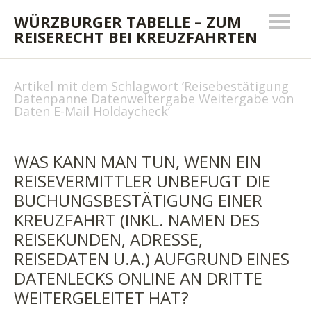
WÜRZBURGER TABELLE – ZUM
REISERECHT BEI KREUZFAHRTEN
Artikel mit dem Schlagwort ‘
Reisebestätigung
Datenpanne Datenweitergabe Weitergabe von
Daten E-Mail Holdaycheck
’
WAS KANN MAN TUN, WENN EIN
REISEVERMITTLER UNBEFUGT DIE
BUCHUNGSBESTÄTIGUNG EINER
KREUZFAHRT (INKL. NAMEN DES
REISEKUNDEN, ADRESSE,
REISEDATEN U.A.) AUFGRUND EINES
DATENLECKS ONLINE AN DRITTE
WEITERGELEITET HAT?