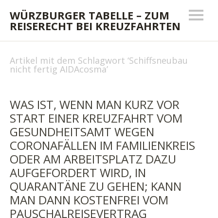
WÜRZBURGER TABELLE – ZUM
REISERECHT BEI KREUZFAHRTEN
Artikel mit dem Schlagwort ‘
Schiffsneubau
nicht fertig AIDAcosma
’
WAS IST, WENN MAN KURZ VOR
START EINER KREUZFAHRT VOM
GESUNDHEITSAMT WEGEN
CORONAFÄLLEN IM FAMILIENKREIS
ODER AM ARBEITSPLATZ DAZU
AUFGEFORDERT WIRD, IN
QUARANTÄNE ZU GEHEN; KANN
MAN DANN KOSTENFREI VOM
PAUSCHALREISEVERTRAG