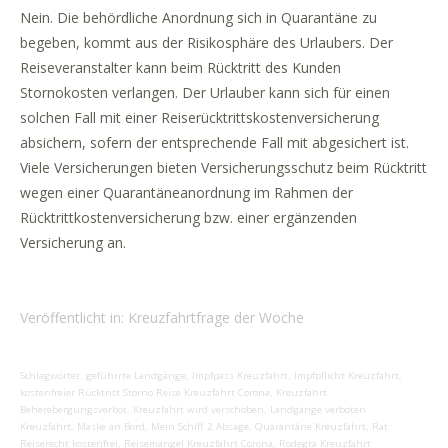
Nein. Die behördliche Anordnung sich in Quarantäne zu
begeben, kommt aus der Risikosphäre des Urlaubers.
Der
Reiseveranstalter kann beim Rücktritt des Kunden
Stornokosten verlangen. Der Urlauber kann sich für einen
solchen Fall mit einer Reiserücktrittskostenversicherung
absichern, sofern der entsprechende Fall mit abgesichert ist.
Viele Versicherungen bieten Versicherungsschutz beim Rücktritt
wegen einer Quarantäneanordnung im Rahmen der
Rücktrittkostenversicherung bzw. einer ergänzenden
Versicherung an.
Veröffentlicht in:
Kreuzfahrtfrage der Woche
Schlagwörter:
geführrte Landgänge
,
Impfpass Kreuzfahrt
,
Impfpflicht Kreuzfahrt
,
kostenfreier Rücktritt Storno Reise Kreuzfahrt Corona
,
Kreuzfahrt
Beherebergungsverbot
,
Kreuzfahrt wird verschoben
,
Landgänge verboten
Kreuzfahrt
,
Maske an Bord
,
Mein Schiff 2 Absage
,
Quarantäne Kreuzfahrt
,
Rat
Reiserecht kostenfrei
,
Reisemängel Kreuzfahrt Corona
,
Rodegra Kreuzfahrt