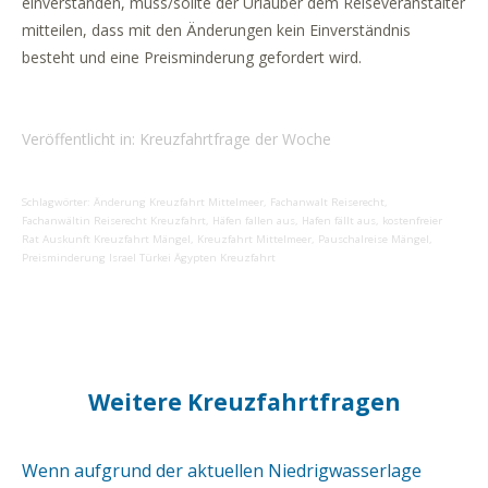
einverstanden, muss/sollte der Urlauber dem Reiseveranstalter
mitteilen, dass mit den Änderungen kein Einverständnis
besteht und eine Preisminderung gefordert wird.
Veröffentlicht in:
Kreuzfahrtfrage der Woche
Schlagwörter:
Änderung Kreuzfahrt Mittelmeer
,
Fachanwalt Reiserecht
,
Fachanwältin Reiserecht Kreuzfahrt
,
Häfen fallen aus
,
Hafen fällt aus
,
kostenfreier
Rat Auskunft Kreuzfahrt Mängel
,
Kreuzfahrt Mittelmeer
,
Pauschalreise Mängel
,
Preisminderung Israel Türkei Ägypten Kreuzfahrt
Weitere Kreuzfahrtfragen
Wenn aufgrund der aktuellen Niedrigwasserlage