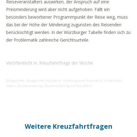
Reiseveranstalters auswirken, der Anspruch auf eine
Preisminderung wird aber nicht aufgehoben. Fällt ein
besonders beworbener Programmpunkt der Reise weg, muss
das bei der Höhe der Minderung zugunsten des Reisenden
berücksichtigt werden. In der Würzburger Tabelle finden sich zu
der Problematik zahlreiche Gerichtsurteile.
Veröffentlicht in:
Kreuzfahrtfrage der Woche
Schlagwörter:
Absage einer Kreuzfahrt
,
Änderung einer Kreuzfahrt
,
Ausfall eines
Hafens
,
Routenänderung
,
Routenänderung auf Kreuzfahrt
Weitere Kreuzfahrtfragen