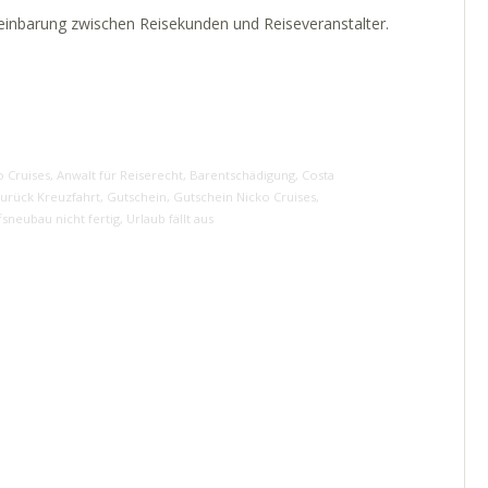
reinbarung zwischen Reisekunden und Reiseveranstalter.
o Cruises
,
Anwalt für Reiserecht
,
Barentschädigung
,
Costa
urück Kreuzfahrt
,
Gutschein
,
Gutschein Nicko Cruises
,
fsneubau nicht fertig
,
Urlaub fällt aus