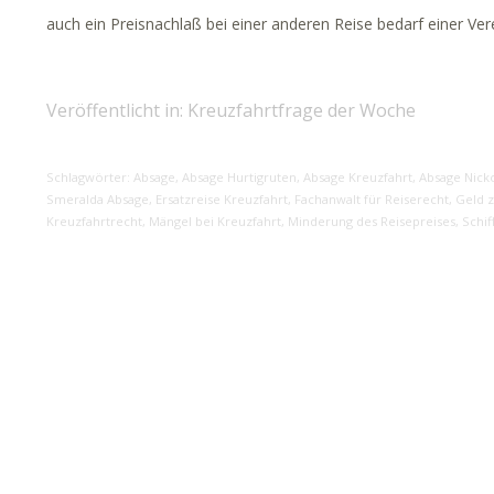
auch ein Preisnachlaß bei einer anderen Reise bedarf einer Ve
Veröffentlicht in:
Kreuzfahrtfrage der Woche
Schlagwörter:
Absage
,
Absage Hurtigruten
,
Absage Kreuzfahrt
,
Absage Nick
Smeralda Absage
,
Ersatzreise Kreuzfahrt
,
Fachanwalt für Reiserecht
,
Geld z
Kreuzfahrtrecht
,
Mängel bei Kreuzfahrt
,
Minderung des Reisepreises
,
Schif